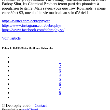
Fatboy Slim, les Chemical Brothers feront parti des pionniers à
populariser le genre. Mais saviez-vous que Tow Rowlands, a mené,
entre 89 et 93, une double vie musicale au sein d'Ariel ?
https://twitter.com/debrophyoff
https://www.instagram.com/debrophy/
https://www.facebook.com/debrophy.sc/
Voir l'article
Publié le
11/01/2023 à 06:00
par
Debrophy
1
2
3
4
5
6
7
8
© Debrophy 2026 -
Contact
Propulsé par
podCloud