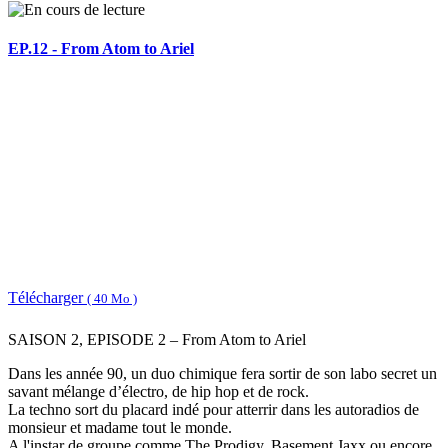
EP.12 - From Atom to Ariel
Télécharger
( 40 Mo )
SAISON 2, EPISODE 2 – From Atom to Ariel
Dans les année 90, un duo chimique fera sortir de son labo secret un
savant mélange d’électro, de hip hop et de rock.
La techno sort du placard indé pour atterrir dans les autoradios de
monsieur et madame tout le monde.
A l'instar de groupe comme The Prodigy, Basement Jaxx ou encore